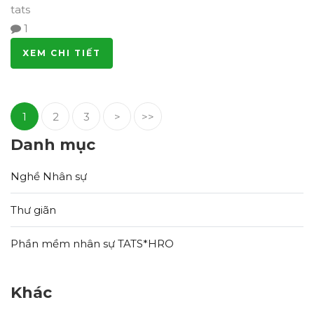
tats
1
XEM CHI TIẾT
1
2
3
>
>>
Danh mục
Nghề Nhân sự
Thư giãn
Phần mềm nhân sự TATS*HRO
Khác