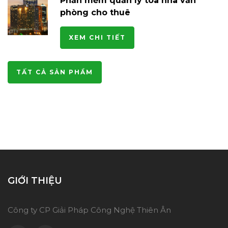
Phần mềm quản lý tòa nhà văn
phòng cho thuê
XEM CHI TIẾT
TẤT CẢ SẢN PHẨM
GIỚI THIỆU
Công ty CP Giải Pháp Công Nghệ Thiên Ân